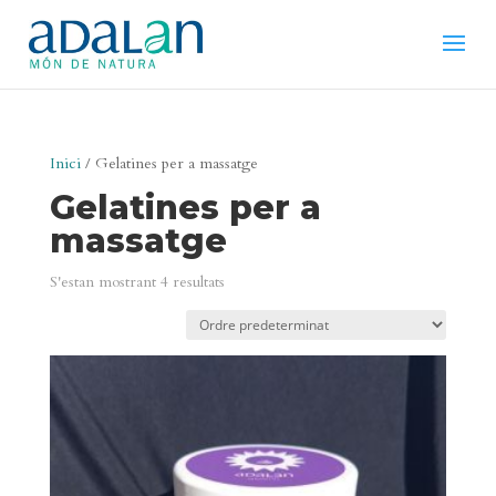
Inici
/ Gelatines per a massatge
Gelatines per a
massatge
S'estan mostrant 4 resultats