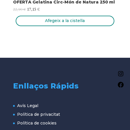
OFERTA Gelatina Circ-Món de Natura 250 ml
El
El
22,90
€
17,15
€
preu
preu
Afegeix a la cistella
original
actual
era:
és:
22,90 €.
17,15 €.
lo
in
Enllaços Rápids
lo
fa
Avís Legal
Política de privacitat
Política de cookies