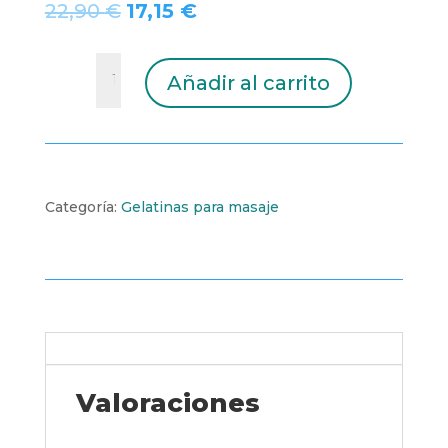
El
El
22,90
€
17,15
€
precio
precio
original
actual
OFERTA
era:
es:
Añadir al carrito
Gelatina
22,90 €.
17,15 €.
Circ-
Món
de
Natura
250
Categoría:
Gelatinas para masaje
ml
cantidad
Valoraciones (0)
Valoraciones