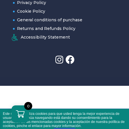
Privacy Policy
Cookie Policy
General conditions of purchase
Returns and Refunds Policy
Accessibility Statement
logo instagram
logo facebook
0
Este sitio web utiliza cookies para que usted tenga la mejor experiencia de
usuario. Si continúa navegando está dando su consentimiento para la
Català
English
Don't forget to go to your cart to complete the purchase.
aceptación de las mencionadas cookies y la aceptación de nuestra
política de
cookies
, pinche el enlace para mayor información.
Dismiss