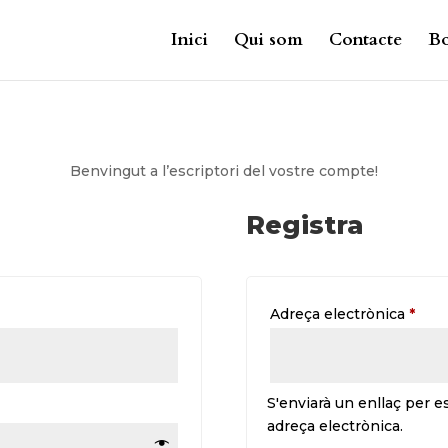
Inici
Qui som
Contacte
Bo
Benvingut a l’escriptori del vostre compte!
Registra
gatori
Obli
Adreça electrònica
*
S'enviarà un enllaç per e
adreça electrònica.